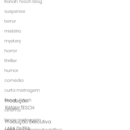
Ranah Tesch blog
suspense
terror
mistério
mystery
horror
 Um filme "PRODUZIDO e 
thriller
ESTRELADO só por 
humor
MULHERES" 
comédia
curta metragem
Ranah Tesch
Produção
RANAH TESCH                
cinema
longa metragem
Produção Executiva                     
LARA DUTRA 
produção cinematográfica