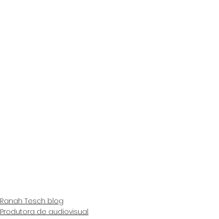
#producaoindependente
#video
#videos
#videooftheday
#videogame
#videoshoot
#videoproduction
#videogameaddict
#videolucu
#videoedit
#videohot
#videostar
#videoedits
#videotutorial
#VideoJuegos
#videoediting
#videomarketing
#videosfashions
#videograms
#videokocak
#videochat
#videomusic
#videomapping
#videomesum
#videoshooting
#videongentot
#produtora
#videoflame
#video_russia
#videomakeup
#videogokil
Ranah Tesch blog
Produtora de audiovisual