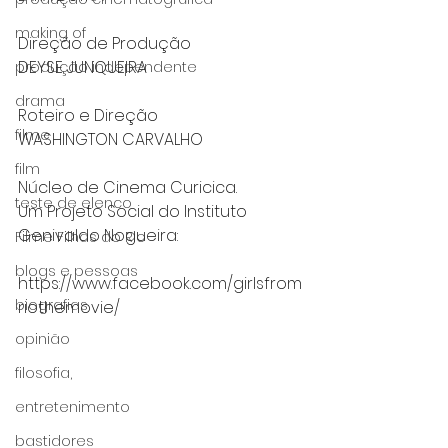
making of
Direção de Produção               
DEYSE JUNQUEIRA           
produção independente
drama
Roteiro e Direção
filme
WASHINGTON CARVALHO
film
Núcleo de Cinema Curicica.
teste de elenco
Um Projeto Social do Instituto 
Genivaldo Nogueira:
Filme Filhas do Rio
blogs e pessoas
https://www.facebook.com/girlsfrom
biografias
riothemovie/
opinião
#longafilhasdorio
filosofia,
#nucleodecinemacuricica
#institutogenivaldonogueira
entretenimento
#longametragem
#cinema
bastidores