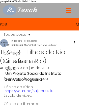
google89d0f6ba0c4b34b1.html
Post
Todos posts
R. Tesch Produtora
Todos posts
21 de fev. de 2018
1 min de leitura
TEASER - Filhas do Rio
Começar
(Girls from Rio).
Sua comunidade
Atualizado:
3 de jun. de 2019
Editora
Um Projeto Social do Instituto 
Produtora de audiovisual
Genivaldo Nogueira
Oficina de vídeo
https://youtu.be/SujOeuSNll0
Escola de vídeo
Oficina de filmmaker